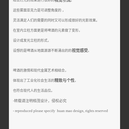
视觉引流
结合灯光的效果进行很好的
。
这些雾面亚克力是可调整角度的 ，
灵活满足人们的需要的同时又可以形成很好的光影效果。
在室内立柱方面更是将啤酒的元素做了变形，
设计成发光立柱的形式，
视觉感受
设想的是啤酒从地面源源不断涌出的的
。
啤酒的激情和现代金属艺术相结合，
精致与个性
体现出了工业化社会生活的
，
也符合现代人的生活品位。
-转载请注明
桓茂设计
，
侵权必究
- reproduced please specify huan mao design, rights reserved