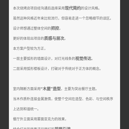
现代简约
本次烧烤店项目经沟通后选择采用
的设计风格。
虽然这种风格近年来比较流行，但容易走进一个忽略细节的误区。
把控
设计师想通过整体空间的
，
质感与层次
更好的体现出项目的
。
本方案户型较为方正，
视觉传达
一层主要弧形的墙面设计，对灯光线条的
。
二层采用弧形楼板设计，打破对于传统对于正方体的概念。
“木屋”造型
室内隔断方面采用
，主要为突出餐厅主题。
当木作质朴连接金属激情，使整个空间在造型、色彩、与空间秩序
上达到和谐统一。
餐厅外立面采用雾面亚克力的效果，